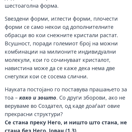
шестоаголна форма.
Ѕвездени форми, иглести форми, плочести
форми се само некои од дополнителните
обрасци во кои снежните кристали растат.
Всушност, поради големиот број на можни
комбинации на милионите индивидуални
молекули, кои го сочинуваат кристалот,
навистина може да се каже дека нема две
снегулки кои се сосема слични.
Науката постојано го поставува прашањето за
тоа –
како и зошто
. Со други зборови, ако не
веруваме во Создател, од каде доаѓаат овие
прекрасни структури?
Се стана преку Него, и ништо што стана, не
стана без Него. Јован (1.3)