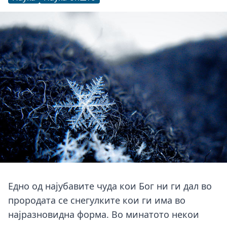
Едно од најубавите чуда кои Бог ни ги дал во
прородата се снегулките кои ги има во
најразновидна форма. Во минатото некои