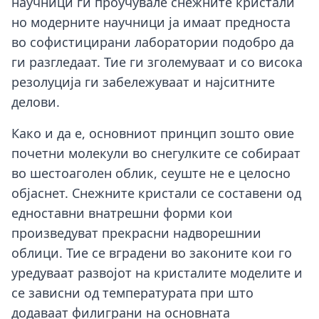
научници ги проучувале снежните кристали
но модерните научници ја имаат предноста
во софистицирани лаборатории подобро да
ги разгледаат. Тие ги зголемуваат и со висока
резолуција ги забележуваат и најситните
делови.
Како и да е, основниот принцип зошто овие
почетни молекули во снегулките се собираат
во шестоаголен облик, сеуште не е целосно
објаснет. Снежните кристали се составени од
едноставни внатрешни форми кои
произведуват прекрасни надворешнии
облици. Тие се вградени во законите кои го
уредуваат развојот на кристалите моделите и
се зависни од температурата при што
додаваат филиграни на основната