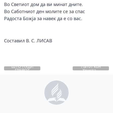
Во Светиот дом да ви минат дните.
Во Саботниот ден молите се за спас
Радоста Божја за навек да е со вас.
Составил В. С. ЛИСАВ
ШТО НУДИ
Патот кон
ГРЕВОТ
Христа...