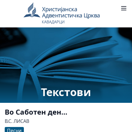
Текстови
Во Саботен ден…
В.С. ЛИСАВ
Песни