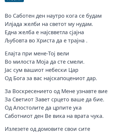
Во Саботен ден наутро кога се будам
Илјада желби на светот му нудам.
Една желба е најсвветла сјајна
Љубовта во Христа да е трајна .
Елајта при мене-Тој вели
Во милоста Моја да сте смели.
Јас сум вашиот небески Цар
Од Бога за вас најскапоцениот дар.
За Воскресението од Мене узнавте вие
За Светиот Завет срцето ваше да бие.
Од Апостолите да црпите ука
Саботниот ден Ве вика на врата чука.
Излезете од домовите свои сите