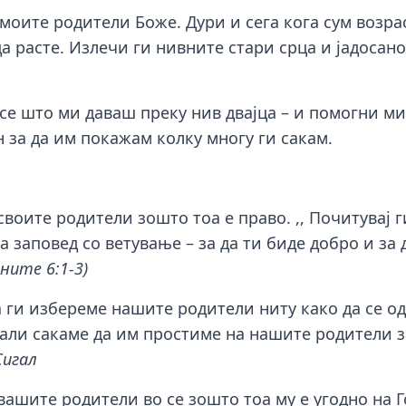
 моите родители Боже. Дури и сега кога сум возр
 расте. Излечи ги нивните стари срца и јадосанос
 се што ми даваш преку нив двајца – и помогни м
 за да им покажам колку многу ги сакам.
своите родители зошто тоа е право. ,, Почитувај г
та заповед со ветување – за да ти биде добро и за
аните 6:1-3)
 ги избереме нашите родители ниту како да се од
али сакаме да им простиме на нашите родители за
Сигал
вашите родители во се зошто тоа му е угодно на Г