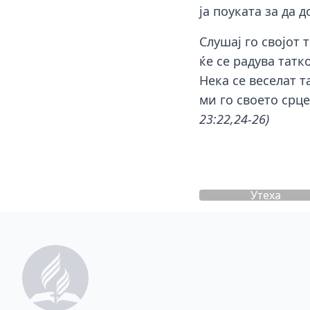
ја поуката за да 
Слушај го својот 
ќе се радува татк
Нека се веселат т
ми го своето срц
23:22,24-26)
Утеха