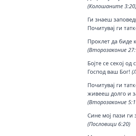
(Колошаните 3:20
Ги знаеш заповеди
Почитувај ги татк
Проклет да биде к
(Второзаконие 27:
Бојте се секој од 
Господ ваш Бог!
(
Почитувај ги татк
живееш долго и за
(Второзаконие 5:1
Сине мој пази ги 
(Пословици 6:20)