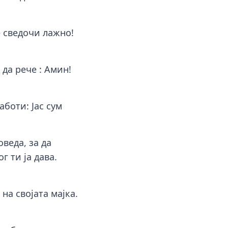
е сведочи лажно!
 да рече : Амин!
аботи: Јас сум
оведа, за да
г ти ја дава.
 на својата мајка.