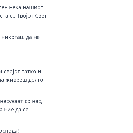
асен нека нашиот
та со Твојот Свет
и никогаш да не
и својот татко и
 да живееш долго
несуваат со нас,
 ние да се
оспода!