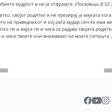
добиете мудрост и не ја отфрлајте.
(Пословици 8:32-
татко, својот родител и не презирај ја мајката ког
ото на праведникот и кој раѓа мудар син ќе има м
атко ти и мајка ти и нека се радува твојата родите
е и нека твоите очи внимаваат на моите патишта.