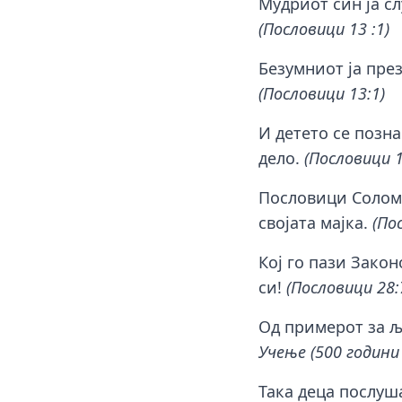
Мудриот син ја с
(Пословици 13 :1)
Безумниот ја през
(Пословици 13:1)
И детето се позн
дело.
(Пословици 1
Пословици Соломо
својата мајка.
(По
Кој го пази Закон
си!
(Пословици 28:
Од примерот за љ
Учење (500 години
Така деца послуш