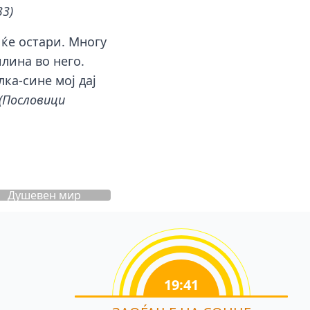
33)
а ќе остари. Многу
илина во него.
лка-сине мој дај
(Пословици
Душевен мир
19:41