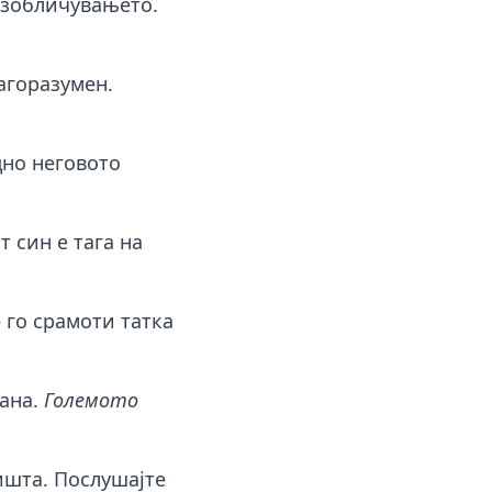
 изобличувањето.
лагоразумен.
дно неговото
 син е тага на
е го срамоти татка
кана.
Големото
ишта. Послушајте