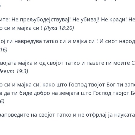
)
те: Не прељубодејствувај! Не убивај! Не кради! Н
о си и мајка си !
(Лука 18:20)
ој ги навредува татко си и мајка си ! И сиот народ
16)
својата мајка и од својот татко и пазете ги моите С
Левит 19:3)
о си и мајка си, како што Господ твојот Бог ти зап
 да ти биде добро на земјата што Господ твојот Бо
6)
заповедите на својот татко и не отфрлај ја науката