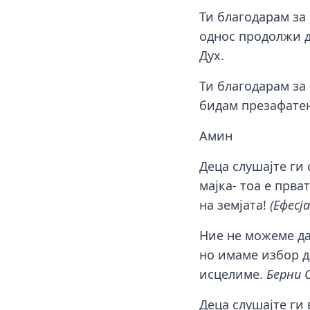
Ти благодарам за
однос продолжи да
Дух.
Ти благодарам за
бидам презафатен
Амин
Деца слушајте ги 
мајка- тоа е прва
на земјата!
(Ефесј
Ние не можеме да
но имаме избор д
исцелиме.
Берни 
Деца слушајте ги 