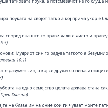
луша татковата поука, а потсмевачот не го слуша
ира поуката на својот татко а кој прима укор е б
ава според она што го прави дали е чисто и праве
5:5)
нови: Мудриот син го радува таткото а безумниот
словици 10:1)
от е разумен син, а кој се дружи со ненаситницит
7)
убовта на едно семејство целата држава стана са
 Пред Христа)
ајте ме блазе им на оние кои ги чуваат моите пат