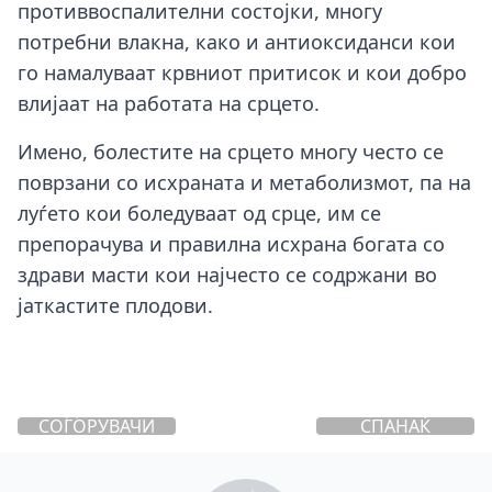
противвоспалителни состојки, многу
потребни влакна, како и антиоксиданси кои
го намалуваат крвниот притисок и кои добро
влијаат на работата на срцето.
Имено, болестите на срцето многу често се
поврзани со исхраната и метаболизмот, па на
луѓето кои боледуваат од срце, им се
препорачува и правилна исхрана богата со
здрави масти кои најчесто се содржани во
јаткастите плодови.
ОДЛИЧНИ
СОГОРУВАЧИ
СПАНАЌ
НА МАСТИ