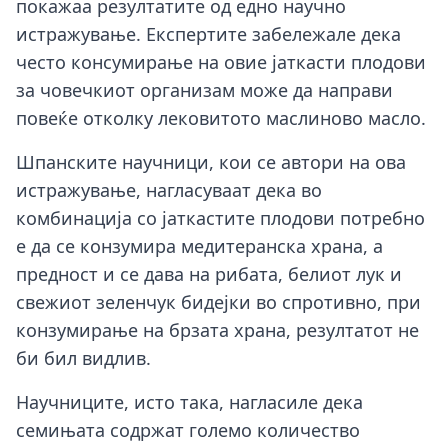
покажаа резултатите од едно научно
истражување. Експертите забележале дека
често консумирање на овие јаткасти плодови
за човечкиот организам може да направи
повеќе отколку лековитото маслиново масло.
Шпанските научници, кои се автори на ова
истражување, нагласуваат дека во
комбинација со јаткастите плодови потребно
е да се конзумира медитеранска храна, а
предност и се дава на рибата, белиот лук и
свежиот зеленчук бидејки во спротивно, при
конзумирање на брзата храна, резултатот не
би бил видлив.
Научниците, исто така, нагласиле дека
семињата содржат големо количество