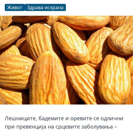
Живот
Здрава исхрана
Лешниците, бадемите и оревите се одлични
при превенција на срцевите заболувања –