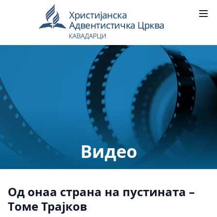
Видео
Од онаа страна на пустината –
Tоме Трајков