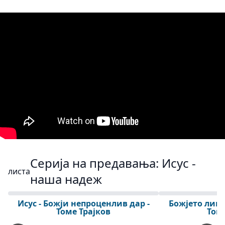
Серија на предавања: Исус -
листа
наша надеж
2
01:01:33
Исус - Божји непроценлив дар -
Божјето лице
Томе Трајков
Томе