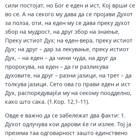
сили постојат, но Бог е еден и ист, Кој врши се
во се. А на секого му дава да се пројави Духот
за полза, оти, на еден му се дава преку духот
збор на мудрост, на друг збор на знаење,
Преку истиот Дух; на еден-вера, преку истиот
Дух; на друг – дар за лекување, преку истиот
Дух, – на еден – да чини чуда, на друг да
пророкува, на еден – да ги разликува
духовите, на друг – разни јазици, на трет – да
толкува јазици. Сето ова го прави еден и ист
Дух, распоредувајќи му на секому поодделно,
како што сака. (1.Кор. 12,1-11).
Овде е важно да се забележат два факти: 1.
Духот одлучува кои дарови ќе ги излее. Тој ја
презема таа одговарност зашто единствено