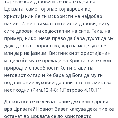
тој знае кои дарови и се неопходни на
Црквата; само тој знае кој дарови кој
христијанин ќе ги искористи на најдобар
начин. 2. не примаат сите исти дарови, ниту
сите дарови им се достапни на сите. Така, на
пример, никој нема право да бара Духот да му
даде дар на пророштво, дар на исцелување
или дар на јазици. Вистинскиот христијанин
исцело ќе му се предаде на Христа, сите свои
природни способности ќе ги стави на
неговиот олтар и ќе бара од Бога да му ги
подари оние духовни дарови што ги смета за
неопходни (Рим.12,4-8; 1.Петрово 4,10.11).
До кога ќе се излеваат овие духовни дарови
врз Црквата? Новиот Завет кажува дека тие ќе
останат во Црквата се до Христовото