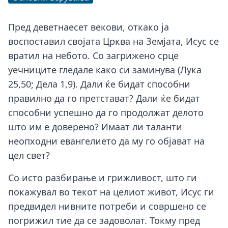
Пред деветнаесет векови, откако ја
воспоставил својата Црква на Земјата, Исус се
вратил на небото. Со загрижено срце
уечниците гледале како си заминува (Лука
25,50; Дела 1,9). Дали ќе бидат способни
правилно да го претстават? Дали ќе бидат
способни успешно да го продолжат делото
што им е доверено? Имаат ли таланти
неопходни евангелието да му го објават на
цел свет?
Со исто разбирање и грижливост, што ги
покажувал во текот на целиот живот, Исус ги
предвидел нивните потреби и совршено се
погрижил тие да се задоволат. Токму пред