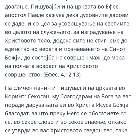
доаѓање. Пишувајќи и на црквата во Ефес,
апостол Павле кажува дека духовните дарови
се дадени со цел за усовршување на светиите
во делото на служењето, за изградување на
Христовото тело, додека сите не стигнеме до
единство во верата и познавањето на Синот
Божји, до состојба на совршен маж, до мера
на полната возраст на Христовото
совршенство. (Ефес. 4,12.13).
На сличен начин и пишувал и на црквата во
Коринт: Секогаш му благодарам на Бога за вас
поради дарувањата ви во Христа Исуса Божја
благодат, зашто преку Него се обогативте со
се, во секое слово и во секое знаење, откако
се утврди во вас Христовото сведоштво, така