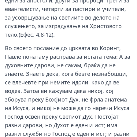
едни за апостоли, други за пророци, трети за
евангелисти, четврти за пастири и учители,
за усовршување на светиите во делото на
служењето, за изградување на Христовото
тело.(Ефес. 4,8-12).
Во своето послание до црквата во Коринт,
Павле понатаму расправа за истата тема: А за
духовните дарови, не сакам, браќа да не
знаете. Знаете дека, кога бевте незнабошци,
се влечевте при немите идоли, како да ве
водеа. Затоа ви кажувам дека никој, кој
зборува преку Божјиот Дух, не фрла анатема
на Исуса, и никој не може да го наречи Исуса
Господ освен преку Светиот Дух. Постојат
разни дарови, но Духот е еден и ист; има
разни служби но Господ е еден и ист; и разни