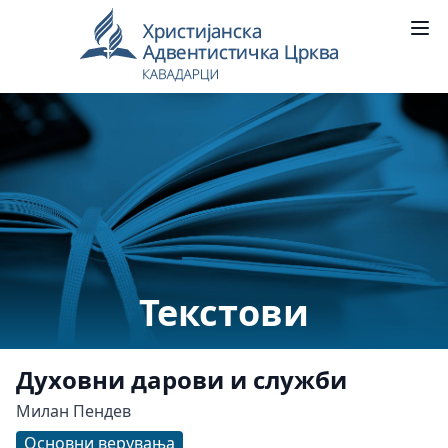
Текстови
Духовни дарови и служби
Милан Пендев
Основни верувања