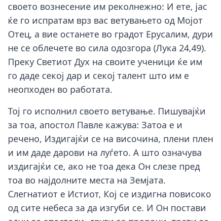
своето вознесение им реколнежно: И ете, јас
ќе го испратам врз вас ветувањето од Мојот
Отец, а вие останете во градот Ерусалим, дури
не се облечете во сила одозгора (Лука 24,49).
Преку Светиот Дух на своите ученици ќе им
го даде секој дар и секој талент што им е
неопходен во работата.
Тој го исполнил своето ветување. Пишувајќи
за тоа, апостол Павле кажува: Затоа е и
речено, Издигајќи се на височина, плени плен
и им даде дарови на луѓето. А што означува
издигајќи се, ако не тоа дека Он слезе пред
тоа во најдолните места на Земјата.
Слегнатиот е Истиот, Кој се издигна повисоко
од сите небеса за да изгуби се. И Он постави